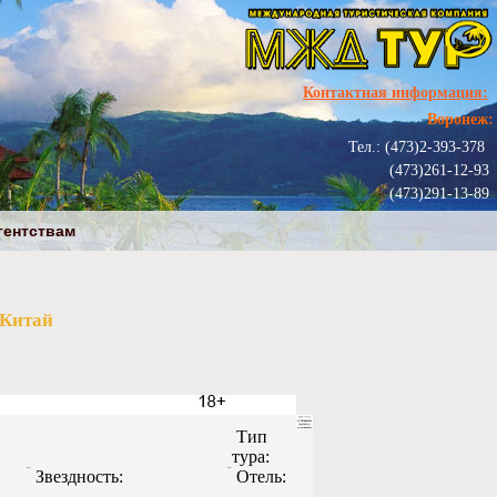
Контактная информация:
Воронеж:
Тел.: (473)2-393-378
(473)261-12-93
(473)291-13-89
гентствам
 Китай