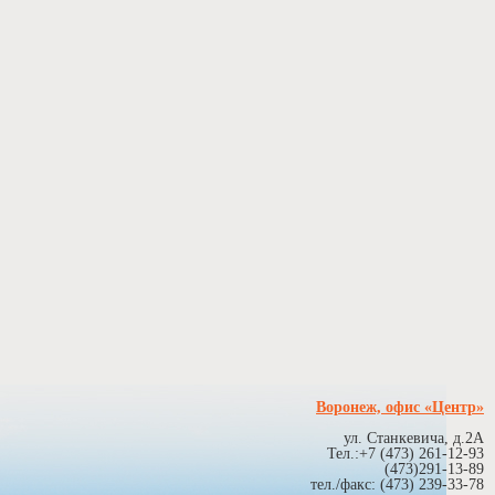
Воронеж, офис «Центр»
ул. Станкевича, д.2А
Тел.:+7 (473) 261-12-93
(473)291-13-89
тел./факс: (473) 239-33-78