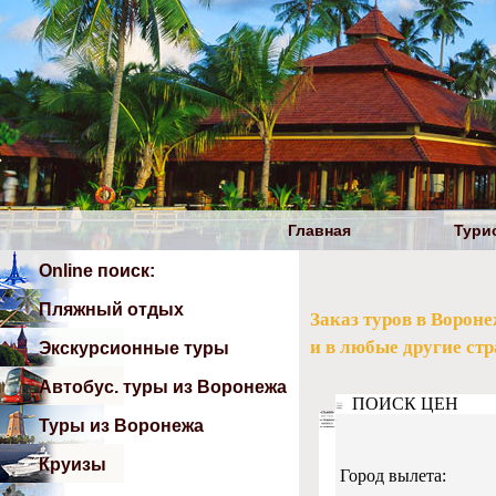
Главная
Тури
Online поиск:
Пляжный отдых
Заказ туров в Ворон
и в любые другие стр
Экскурсионные туры
Автобус. туры из Воронежа
Туры из Воронежа
Круизы